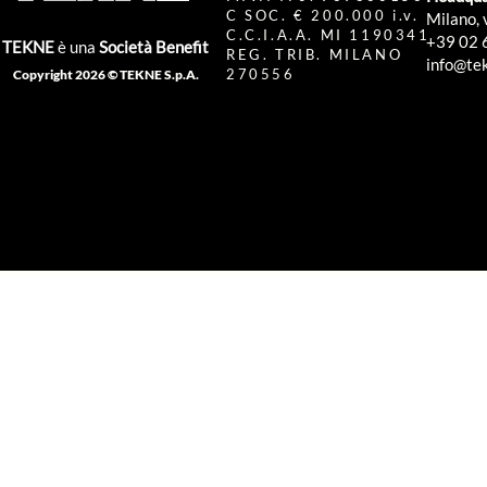
C SOC. € 200.000 i.v.
Milano, 
C.C.I.A.A. MI 1190341
+39 02 
TEKNE
è una
Società Benefit
REG. TRIB. MILANO
info@tek
270556
Copyright 2026 © TEKNE S.p.A.