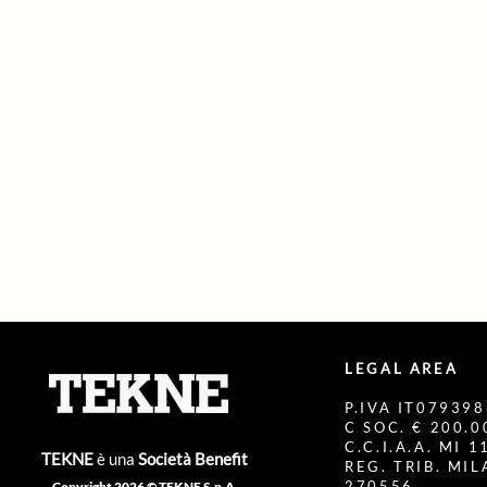
LEGAL AREA
P.IVA IT07939
C SOC. € 200.00
C.C.I.A.A. MI 
TEKNE
è una
Società Benefit
REG. TRIB. MI
270556
Copyright 2026 © TEKNE S.p.A.