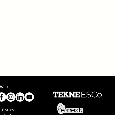
OW
US
 Policy