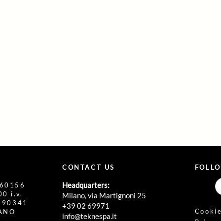
CONTACT US
FOLL
Headquarters:
860156
0 i.v.
Milano, via Martignoni 25
1190341
+39 02 69971
Cookie
LANO
info@teknespa.it