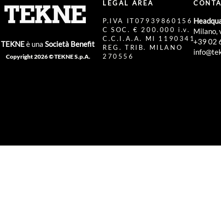
LEGAL AREA
CONTA
Headqua
P.IVA IT07939860156
C SOC. € 200.000 i.v.
Milano, 
C.C.I.A.A. MI 1190341
+39 02 
TEKNE
è una
Società Benefit
REG. TRIB. MILANO
info@tek
270556
Copyright 2026 © TEKNE S.p.A.