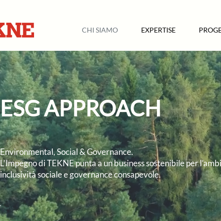
CHI SIAMO
EXPERTISE
PROGE
ESG APPROACH
Environmental, Social & Governance.
L’Impegno di TEKNE punta a un business sostenibile per l’ambie
inclusività sociale
e
governance consapevole
.