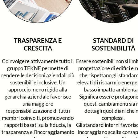
TRASPARENZA E
STANDARD DI
CRESCITA
SOSTENIBILITÀ
Coinvolgere attivamente tutto il
Essere sostenibili non si limi
gruppo TEKNE permette di
progettazione di edifici e r
rendere le decisioni aziendali più
che rispettano gli standar
sostenibili e inclusive.
Un
elevati di risparmio energe
approccio meno rigido alla
basso impatto ambienta
gerarchia aziendale favorisce
Significa essere protagonis
una maggiore
questi cambiamenti sia 
responsabilizzazione
di tutti i
dettagli quotidiani che n
membri coinvolti, promuovendo
complessi.
rapporti basati sulla fiducia, la
Gli standard interni favoris
trasparenza e l'incoraggiamento
incoraggiano scelte consap