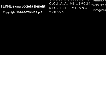
Milano, 
C.C.I.A.A. MI 1190341
+39 02 
TEKNE
è una
Società Benefit
REG. TRIB. MILANO
info@tek
270556
Copyright 2026 © TEKNE S.p.A.