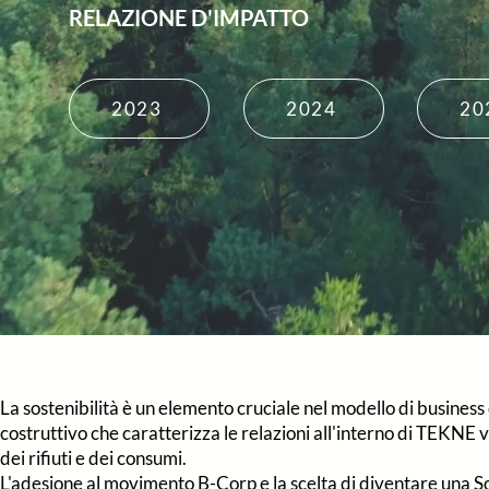
RELAZIONE D'IMPATTO
2023
2024
20
La sostenibilità è un elemento cruciale nel modello di business
costruttivo che caratterizza le relazioni all'interno di TEKNE v
dei rifiuti e dei consumi.
L'adesione al movimento B-Corp
e la scelta di diventare una
S