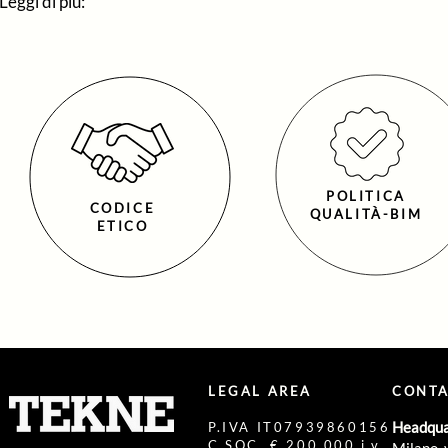
Leggi di più:
POLITICA
CODICE
QUALITÀ-BIM
ETICO
LEGAL AREA
CONTA
Headqua
P.IVA IT07939860156
C SOC. € 200.000 i.v.