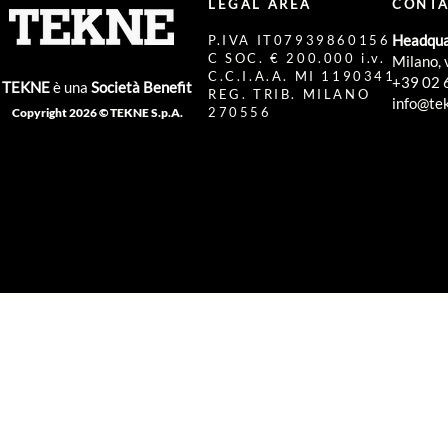
LEGAL AREA
CONTA
Headqua
P.IVA IT07939860156
C SOC. € 200.000 i.v.
Milano, 
C.C.I.A.A. MI 1190341
+39 02 
TEKNE
è una
Società Benefit
REG. TRIB. MILANO
info@tek
270556
Copyright 2026 © TEKNE S.p.A.