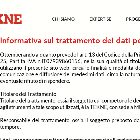
CHI SIAMO
EXPERTISE
PROGE
Informativa sul trattamento dei dati p
Ottemperando a quanto prevede l’art. 13 del Codice della Pr
25, Partita IVA n.IT07939860156, nella sua qualità di titol
utilizzano il presente sito web, circa le finalità e modalità 
comunicazione e diffusione dei medesimi dati, circa la natur
eventuale rifiuto di rispondere.
Titolare del Trattamento
Titolare del trattamento, ossia il soggetto cui competono le de
agli strumenti a tale scopo utilizzati, è la TEKNE, con sede a 
Responsabile del trattamento, ossia il soggetto preposto d
tempore.
I dati saranno conservati per il tempo necessario all'espletame