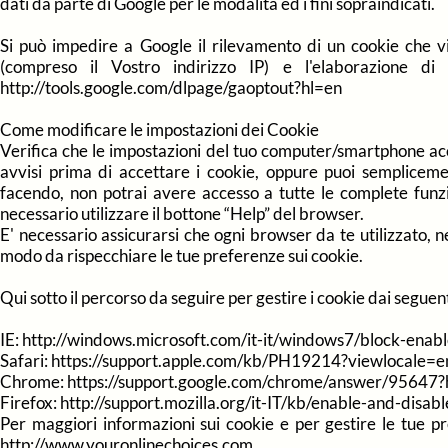
dati da parte di Google per le modalità ed i fini sopraindicati.
Si può impedire a Google il rilevamento di un cookie che v
(compreso il Vostro indirizzo IP) e l'elaborazione di
http://tools.google.com/dlpage/gaoptout?hl=en
Come modificare le impostazioni dei Cookie
Verifica che le impostazioni del tuo computer/smartphone acc
avvisi prima di accettare i cookie, oppure puoi sempliceme
facendo, non potrai avere accesso a tutte le complete funzi
necessario utilizzare il bottone “Help” del browser.
E' necessario assicurarsi che ogni browser da te utilizzato, ne
modo da rispecchiare le tue preferenze sui cookie.
Qui sotto il percorso da seguire per gestire i cookie dai seguen
IE:
http://windows.microsoft.com/it-it/windows7/block-enabl
Safari: https://support.apple.com/kb/PH19214?viewlocale
Chrome: https://support.google.com/chrome/answer/95647
Firefox: http://support.mozilla.org/it-IT/kb/enable-and-disa
Per maggiori informazioni sui cookie e per gestire le tue pre
http://www.youronlinechoices.com.