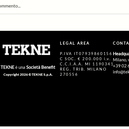
commento...
I DEL GRATTACIELO
Sostenibilità in azienda:
azioni concrete per migl
quotidianamente
LEGAL AREA
CONTA
Headqua
P.IVA IT07939860156
C SOC. € 200.000 i.v.
Milano, 
C.C.I.A.A. MI 1190341
+39 02 
TEKNE
è una
Società Benefit
REG. TRIB. MILANO
info@tek
270556
Copyright 2026 © TEKNE S.p.A.