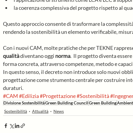
la coerenza complessiva del progetto rispetto al qu
Questo approccio consente di trasformare la complessità
rendendo la sostenibilità un elemento verificabile, misura
Con i nuovi CAM, molte pratiche che per TEKNE rappres
qualità
 diventano oggi 
norma
.  Il progetto diventa essere 
forma concreta, attraverso competenze, metodo e capacità
In questo senso, il decreto non introduce solo nuovi obblig
progettazione come strumento centrale per costruire inter
duraturi.
#CAM
#Edilizia
#Progettazione
#Sostenibilità
#Ingegner
Divisione Sostenibilità
Green Building Council
Green Building
Ambient
Sostenibilità
Attualità
News