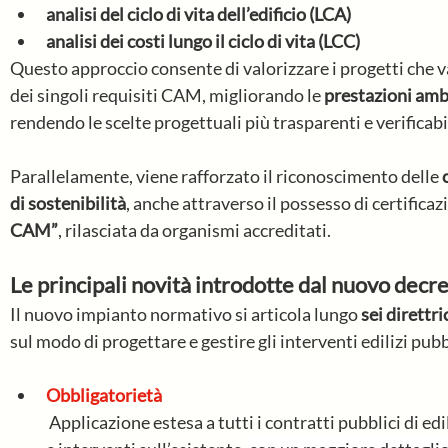
analisi del ciclo di vita dell’edificio (LCA)
analisi dei costi lungo il ciclo di vita (LCC)
Questo approccio consente di valorizzare i progetti che v
dei singoli requisiti CAM, migliorando le 
prestazioni amb
rendendo le scelte progettuali più trasparenti e verificabil
Parallelamente, viene rafforzato il riconoscimento delle 
di sostenibilità
, anche attraverso il possesso di certificaz
CAM”
, rilasciata da organismi accreditati.
Le principali novità introdotte dal nuovo dec
Il nuovo impianto normativo si articola lungo 
sei direttri
sul modo di progettare e gestire gli interventi edilizi pubb
Obbligatorietà
 Applicazione estesa a tutti i contratti pubblici di edilizia, senza distinzione tra nuove opere 