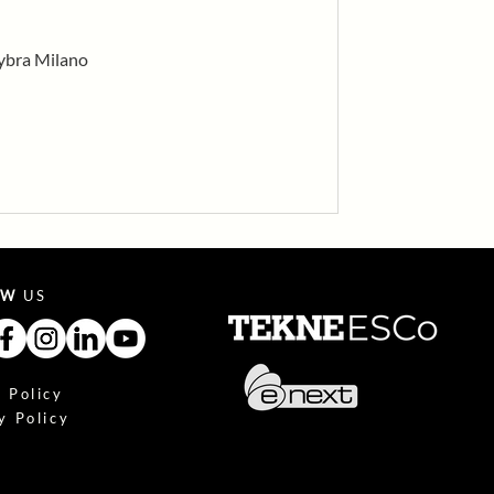
Lybra Milano
OW
US
 Policy
y Policy