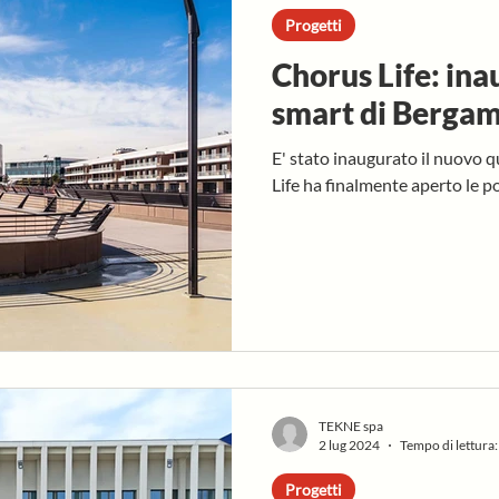
Progetti
Chorus Life: ina
smart di Berga
E' stato inaugurato il nuovo 
Life ha finalmente aperto le po
TEKNE spa
2 lug 2024
Tempo di lettura:
Progetti