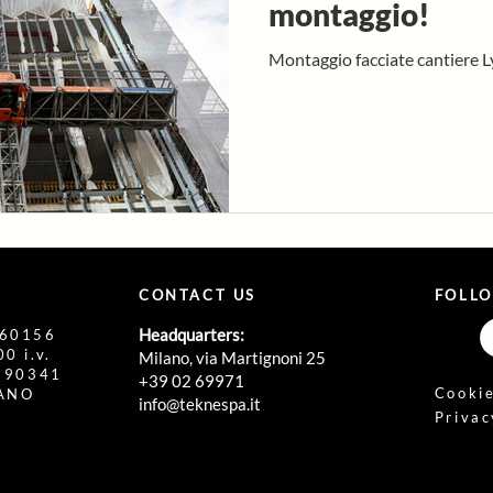
montaggio!
Montaggio facciate cantiere 
CONTACT US
FOLL
Headquarters:
860156
0 i.v.
Milano, via Martignoni 25
1190341
+39 02 69971
Cookie
LANO
info@teknespa.it
Privac