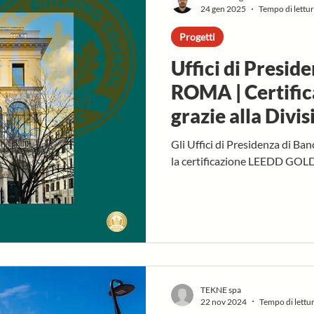
24 gen 2025
Tempo di lettur
Progetti
Uffici di Presid
ROMA | Certifi
grazie alla Divis
TEKNE
Gli Uffici di Presidenza di Banca Ifis h
la certificazione LEEDD GOLD 
TEKNE spa
22 nov 2024
Tempo di lettur