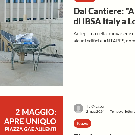
Dal Cantiere: "A
di IBSA Italy a L
Anteprima nella nuova sede di I
alcuni edifici e ANTARES, nom
TEKNE spa
2 mag 2024
Tempo di lettura
News