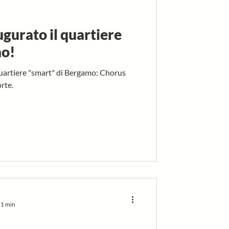
ugurato il quartiere
mo!
quartiere "smart" di Bergamo: Chorus
rte.
 1 min