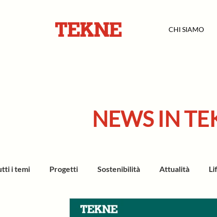
CHI SIAMO
NEWS IN TE
tti i temi
Progetti
Sostenibilità
Attualità
Li