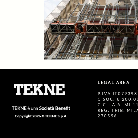
LEGAL AREA
P.IVA IT07939
C SOC. € 200.00
C.C.I.A.A. MI 
TEKNE
è una
Società Benefit
REG. TRIB. MI
270556
Copyright 2026 © TEKNE S.p.A.