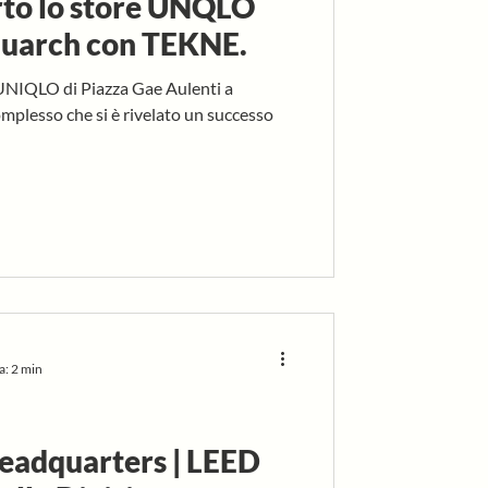
rto lo store UNQLO
iuarch con TEKNE.
 UNIQLO di Piazza Gae Aulenti a
mplesso che si è rivelato un successo
a: 2 min
eadquarters | LEED