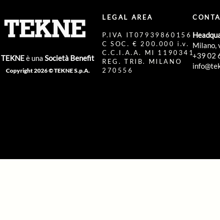
LEGAL AREA
CONTA
Headqua
P.IVA IT07939860156
C SOC. € 200.000 i.v.
Milano, 
C.C.I.A.A. MI 1190341
+39 02 
TEKNE
è una
Società Benefit
REG. TRIB. MILANO
info@tek
270556
Copyright 2026 © TEKNE S.p.A.