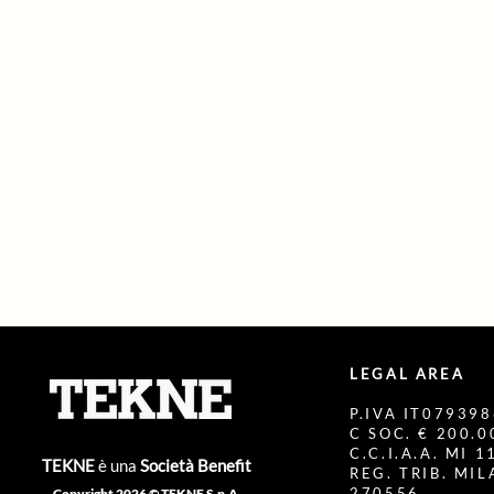
LEGAL AREA
P.IVA IT07939
C SOC. € 200.00
C.C.I.A.A. MI 
TEKNE
è una
Società Benefit
REG. TRIB. MI
270556
Copyright 2026 © TEKNE S.p.A.