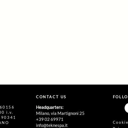
CONTACT US
FOLL
Headquarters:
860156
0 i.v.
Milano, via Martignoni 25
1190341
+39 02 69971
Cookie
LANO
info@teknespa.it